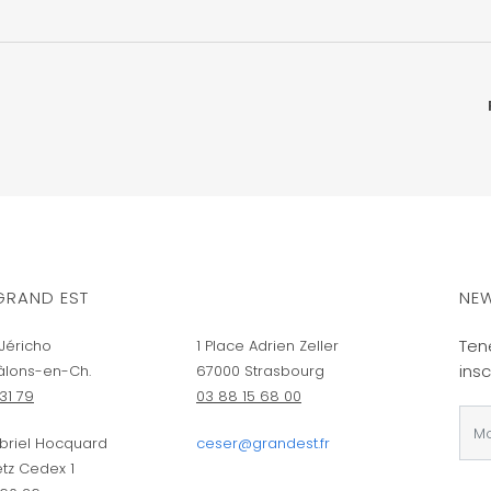
GRAND EST
NEW
Ten
Jéricho
1 Place Adrien Zeller
insc
âlons-en-Ch.
67000 Strasbourg
31 79
03 88 15 68 00
briel Hocquard
ceser@grandest.fr
tz Cedex 1