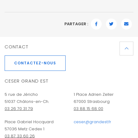
PARTAGER :
FACEBOOK
TWITTER
EMAI
CONTACT
CONTACTEZ-NOUS
CESER GRAND EST
5 rue de Jéricho
1 Place Adrien Zeller
51037 Châlons-en-Ch.
67000 Strasbourg
03 26 70 31 79
03 88 15 68 00
Place Gabriel Hocquard
ceser@grandest.fr
57036 Metz Cedex 1
03 87 33 60 26