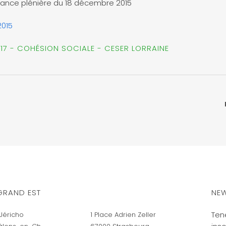
éance plénière du 18 décembre 2015
2015
017 - COHÉSION SOCIALE - CESER LORRAINE
GRAND EST
NEW
Ten
Jéricho
1 Place Adrien Zeller