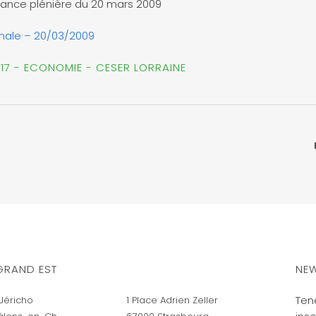
éance plénière du 20 mars 2009
onale – 20/03/2009
17 - ECONOMIE - CESER LORRAINE
GRAND EST
NEW
Ten
Jéricho
1 Place Adrien Zeller