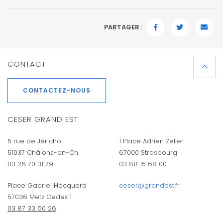
PARTAGER :
FACEBOOK
TWITTER
EMAI
CONTACT
CONTACTEZ-NOUS
CESER GRAND EST
5 rue de Jéricho
1 Place Adrien Zeller
51037 Châlons-en-Ch.
67000 Strasbourg
03 26 70 31 79
03 88 15 68 00
Place Gabriel Hocquard
ceser@grandest.fr
57036 Metz Cedex 1
03 87 33 60 26