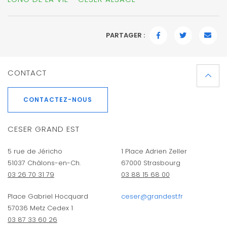
PARTAGER :
FACEBOOK
TWITTER
EMAI
CONTACT
CONTACTEZ-NOUS
CESER GRAND EST
5 rue de Jéricho
1 Place Adrien Zeller
51037 Châlons-en-Ch.
67000 Strasbourg
03 26 70 31 79
03 88 15 68 00
Place Gabriel Hocquard
ceser@grandest.fr
57036 Metz Cedex 1
03 87 33 60 26