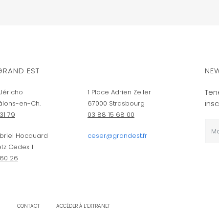
GRAND EST
NEW
Ten
Jéricho
1 Place Adrien Zeller
insc
âlons-en-Ch.
67000 Strasbourg
31 79
03 88 15 68 00
briel Hocquard
ceser@grandest.fr
tz Cedex 1
 60 26
CONTACT
ACCÉDER À L’EXTRANET