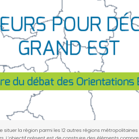
situer la région parmi les 12 autres régions métropolitaines 
rs. L’objectif présent est de construire des éléments compara