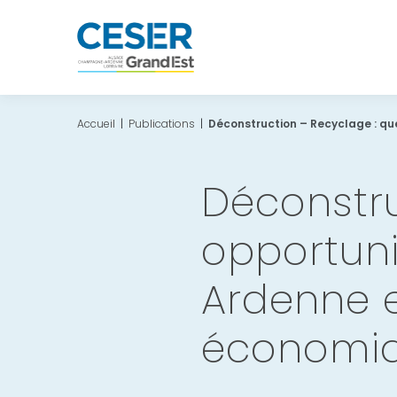
Accueil
|
Publications
|
Déconstruction – Recyclage : q
Déconstru
opportun
Ardenne 
économiq