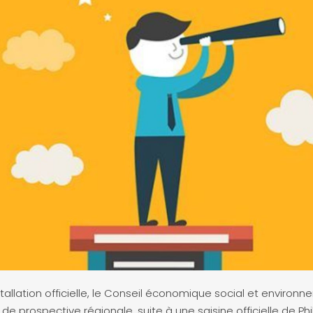
allation officielle, le Conseil économique social et environn
de prospective régionale, suite à une saisine officielle de Phi