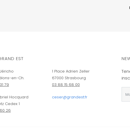
GRAND EST
NEW
Ten
Jéricho
1 Place Adrien Zeller
insc
âlons-en-Ch.
67000 Strasbourg
31 79
03 88 15 68 00
briel Hocquard
ceser@grandest.fr
tz Cedex 1
 60 26