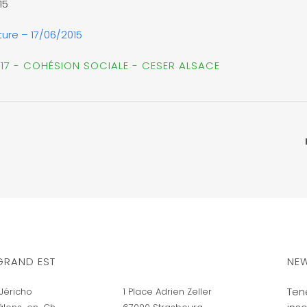
15
ure – 17/06/2015
017 - COHÉSION SOCIALE - CESER ALSACE
GRAND EST
NEW
Ten
Jéricho
1 Place Adrien Zeller