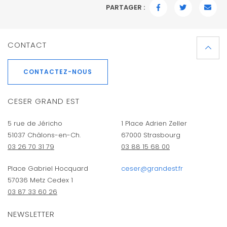
PARTAGER :
FACEBOOK
TWITTER
EMAI
CONTACT
CONTACTEZ-NOUS
CESER GRAND EST
5 rue de Jéricho
1 Place Adrien Zeller
51037 Châlons-en-Ch.
67000 Strasbourg
03 26 70 31 79
03 88 15 68 00
Place Gabriel Hocquard
ceser@grandest.fr
57036 Metz Cedex 1
03 87 33 60 26
NEWSLETTER