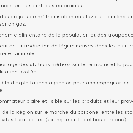
le maintien des surfaces en prairies
é des projets de méthanisation en élevage pour limite
ser en gaz.
tonomie alimentaire de la population et des troupeau
veur de l’introduction de légumineuses dans les cultur
e et animale.
illage des stations météos sur le territoire et la po
ilisation azotée.
dits d’exploitations agricoles pour accompagner les a
e.
ommateur claire et lisible sur les produits et leur pro
le de la Région sur le marché du carbone, entre les st
tivités territoriales (exemple du Label bas carbone).