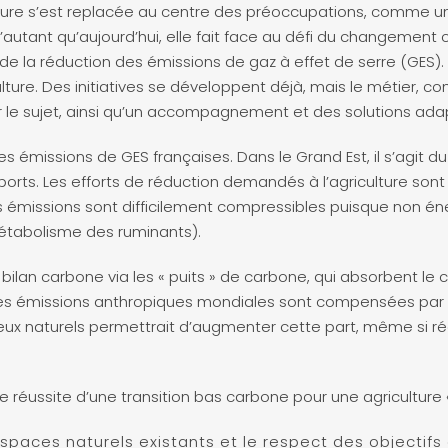
culture s’est replacée au centre des préoccupations, comme u
D’autant qu’aujourd’hui, elle fait face au défi du changement 
 de la réduction des émissions de gaz à effet de serre (GES)
riculture. Des initiatives se développent déjà, mais le métier, 
r le sujet, ainsi qu’un accompagnement et des solutions ada
es émissions de GES françaises. Dans le Grand Est, il s’agit 
nsports. Les efforts de réduction demandés à l’agriculture sont
s émissions sont difficilement compressibles puisque non éne
étabolisme des ruminants).
n bilan carbone via les « puits » de carbone, qui absorbent l
es émissions anthropiques mondiales sont compensées par c
lieux naturels permettrait d’augmenter cette part, même si ré
e réussite d’une transition bas carbone pour une agriculture « 
espaces naturels existants et le respect des objectif