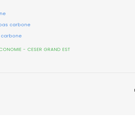
one
 bas carbone
s carbone
 ECONOMIE - CESER GRAND EST