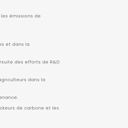
r les émissions de
x
es et dans la
ursuite des efforts de R&D
griculteurs dans la
venance.
ockeurs de carbone et les