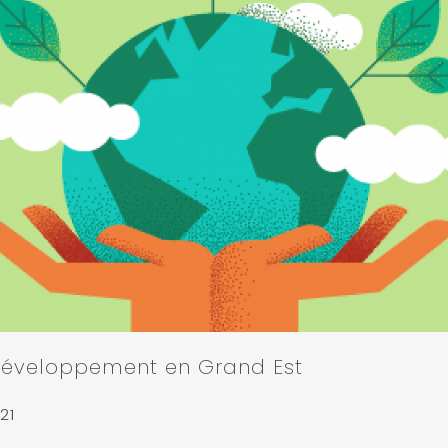
éveloppement en Grand Est
21