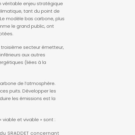
n véritable enjeu stratégique
climatique, tant du point de
. Le modèle bas carbone, plus
comme le grand public, ont
ptées.
du troisième secteur émetteur,
 inférieurs aux autres
rgétiques (liées à la
e carbone de l’atmosphère.
es puits. Développer les
duire les émissions est la
viable et vivable » sont :
s du SRADDET concernant