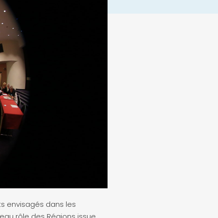
nts envisagés dans les
veau rôle des Régions issue