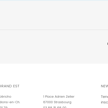
GRAND EST
NEW
Ten
Jéricho
1 Place Adrien Zeller
insc
âlons-en-Ch.
67000 Strasbourg
31 79
03 88 15 68 00