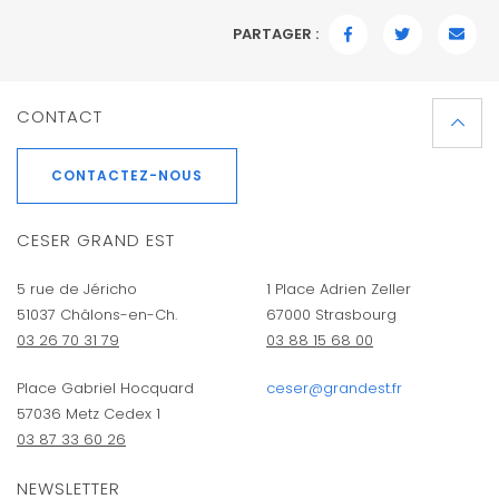
PARTAGER :
FACEBOOK
TWITTER
EMAI
CONTACT
CONTACTEZ-NOUS
CESER GRAND EST
5 rue de Jéricho
1 Place Adrien Zeller
51037 Châlons-en-Ch.
67000 Strasbourg
03 26 70 31 79
03 88 15 68 00
Place Gabriel Hocquard
ceser@grandest.fr
57036 Metz Cedex 1
03 87 33 60 26
NEWSLETTER