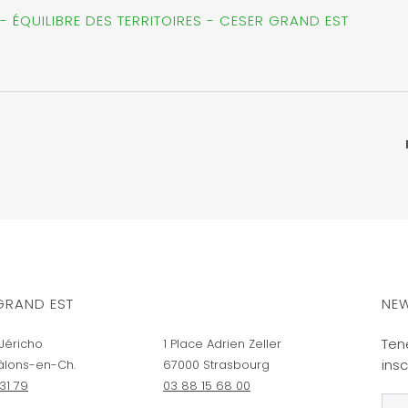
- ÉQUILIBRE DES TERRITOIRES - CESER GRAND EST
GRAND EST
NEW
Ten
Jéricho
1 Place Adrien Zeller
insc
âlons-en-Ch.
67000 Strasbourg
31 79
03 88 15 68 00