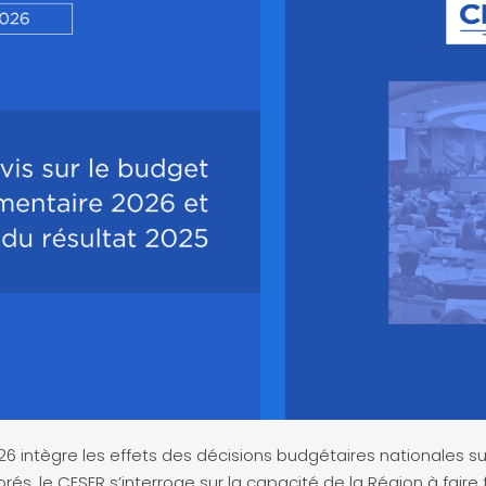
 intègre les effets des décisions budgétaires nationales sur 
orés, le CESER s’interroge sur la capacité de la Région à faire