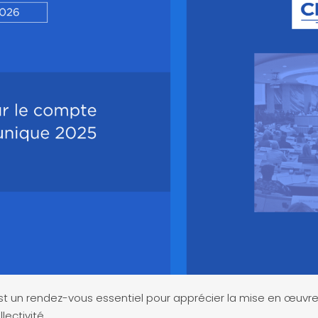
t un rendez-vous essentiel pour apprécier la mise en œuvre 
lectivité.