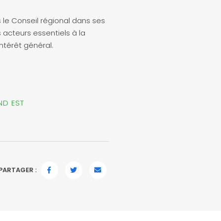
le Conseil régional dans ses
s acteurs essentiels à la
intérêt général.
ND EST
PARTAGER :
FACEBOOK
TWITTER
EMAIL