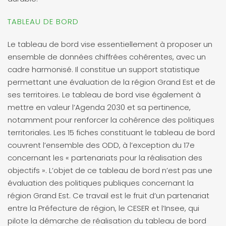
TABLEAU DE BORD
Le
tableau de bord vise essentiellement à proposer un
ensemble de données chiffrées cohérentes, avec un
cadre
harmonisé. Il
constitue
un
support
statistique
permettant
une
évaluation
de
la
région
Grand
Est
et
de
ses
territoires.
Le
tableau
de
bord
vise
également
à
mettre
en
valeur
l’Agenda
2030
et
sa
pertinence,
notamment
pour
renforcer
la
cohérence des politiques
territoriales. L
es 15 fiches constituant le tableau de bord
couvrent l’ensemble des ODD, à l’exception du 17e
concernant
les
« partenariats
pour
la
réalisation
des
objectifs »
. L’objet de ce tableau de bord n’est pas une
évaluation des politiques
publiques concernant la
région Grand Est.
Ce
travail
est
le
fruit
d’un
partenariat
entre
la
Préfecture
de
région,
le
CESER
et l’Insee, qui
pilote la démarche de réalisation du tableau de bord