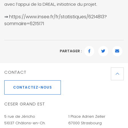
avec l’appui de la
DREAL,
initiatrice
du
projet.
⇒
https://www.insee.fr/fr/statistiques/6214813?
sommaire=6215171
PARTAGER :
FACEBOOK
TWITTER
EMAI
CONTACT
CONTACTEZ-NOUS
CESER GRAND EST
5 rue de Jéricho
1 Place Adrien Zeller
51037 Châlons-en-Ch.
67000 Strasbourg